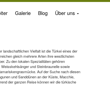
iter
Galerie
Blog
Über uns
ndschaftlichen Vielfalt ist die Türkei eines der
rreichen gleich mehrere Arten ihre westlichsten
er. Zu den lokalen Spezia­litäten gehören
Weiss­kehl­sänger und Stein­braunelle sowie
 Tama­ris­­kengrasmücke. Auf der Suche nach diesen
agunen und Sand­dünen an der Küste, Macchie,
end der ganzen Reise können wir die türkische