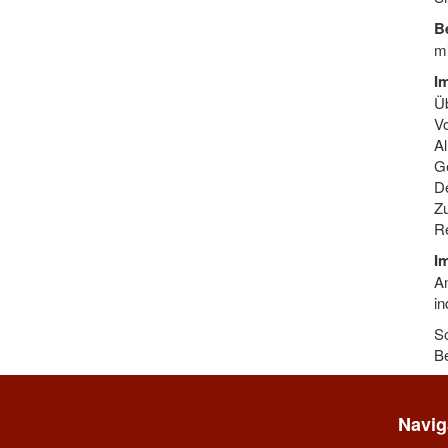
B
mi
Im
Üb
Vo
Al
Ge
De
Zu
Re
Im
An
in
So
Be
Navig