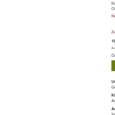
Ka
Ol
Re
Zu
19
An
Du
U
Gu
K
An
A
Si