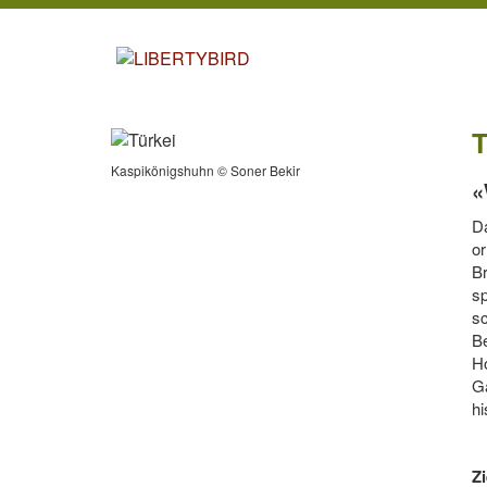
T
Kaspikönigshuhn © Soner Bekir
«
Da
or
Br
sp
sc
Be
Ho
Ga
hi
Zi