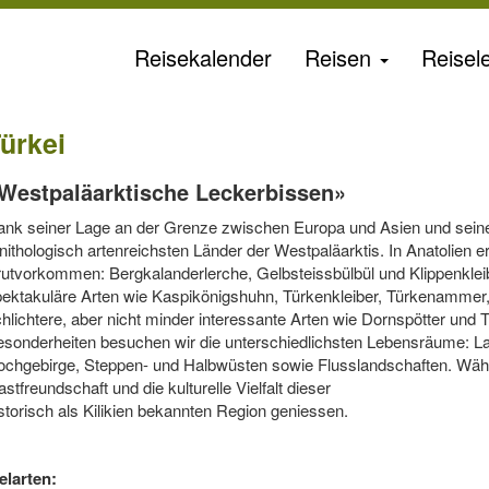
Reisekalender
Reisen
Reisele
ürkei
Westpaläarktische Leckerbissen»
nk seiner Lage an der Grenze zwischen Europa und Asien und seiner la
nithologisch artenreichsten Länder der West­paläarktis. In Anatolien e
utvor­kommen: Bergkalanderlerche, Gelbsteissbülbül und Klip­pen­kleib
ektakuläre Arten wie Kaspikönigshuhn, Tür­ken­kleiber, Türkenammer, 
hlichtere, aber nicht minder interessante Arten wie Dornspötter und
sonderheiten besuchen wir die unterschiedlichsten Lebens­räume: L
chgebirge, Steppen- und Halbwüsten sowie Flussland­schaften. Währ
stfreundschaft und die kulturelle Vielfalt dieser
storisch als Kilikien bekannten Region geniessen.
elarten: