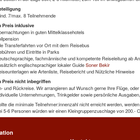
eteiligung
nd. 7/max. 8 Teilnehmende
 Preis inklusive
ernachtungen in guten Mittelklassehotels
llpension
le Transferfahrten vor Ort mit dem Reisebus
bühren und Eintritte in Parks
utschsprachige, fachmännische und kompetente Reiseleitung ab An
sätzlich englischsprachiger lokaler Guide
Soner Bekir
iseunterlagen wie Artenliste, Reisebericht und Nützliche Hinweise
 Preis nicht inbegriffen
- und Rückreise. Wir arrangieren auf Wunsch gerne Ihre Flüge, oder 
dividuelle Unternehmungen, Trinkgelder sowie persönliche Ausgaben
llte die minimale Teilnehmer:innenzahl nicht erreicht werden, werde
i 5-6 Personen würden wir einen Kleingruppenzuschlage von 200.- 
ation