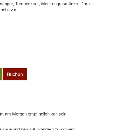
lsänger, Tamarisken-, Maskengrasmücke, Dorn-,
mpel u.v.m.
Buchen
n
m am Morgen empfindlich kalt sein
Gelände und bergauf, wandern zu können