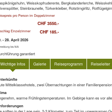
spikönigshuhn, Weisskopfruderente, Bergkalanderlerche, Weisskeh
ivenspötter, Steinbraunelle, Türkenkleiber, Rotstirngirlitz, Rotflügelgi
isepreis pro Person im Doppelzimmer
CHF 3550.-
schlag Einzelzimmer
CHF 185.-
. - 28. April 2026
meldung bis N/A
rchführung garantiert
Wichtige Infos
Galerie
Reiseprogramm
Reiseleiter
nterkünfte
te Mittelklassehotels, zwei Übernachtungen in einer Familienpensio
lima
genehm, warme Frühlingstemperaturen. Im Gebirge kann es vor alle
nforderungen
e sollten in der Lage sein, 2-3 Kilometer, zum Teil im unwegsamen 