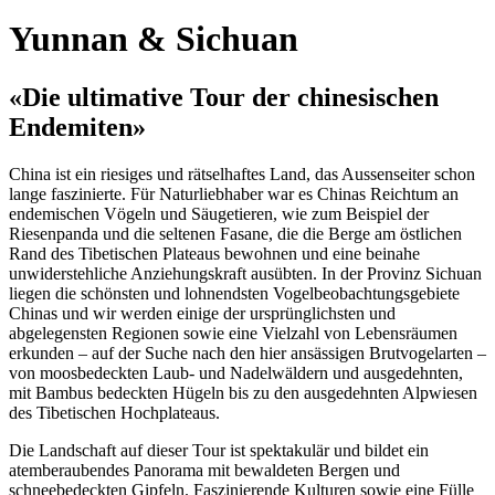
Yunnan & Sichuan
«Die ultimative Tour der chinesischen
Endemiten»
China ist ein riesiges und rätselhaftes Land, das Aussenseiter schon
lange faszinierte. Für Naturliebhaber war es Chinas Reichtum an
endemischen Vögeln und Säugetieren, wie zum Beispiel der
Riesenpanda und die seltenen Fasane, die die Berge am östlichen
Rand des Tibetischen Plateaus bewohnen und eine beinahe
unwiderstehliche Anziehungskraft ausübten. In der Provinz Sichuan
liegen die schönsten und lohnendsten Vogelbeobachtungsgebiete
Chinas und wir werden einige der ursprünglichsten und
abgelegensten Regionen sowie eine Vielzahl von Lebensräumen
erkunden – auf der Suche nach den hier ansässigen Brutvogelarten –
von moosbedeckten Laub- und Nadelwäldern und ausgedehnten,
mit Bambus bedeckten Hügeln bis zu den ausgedehnten Alpwiesen
des Tibetischen Hochplateaus.
Die Landschaft auf dieser Tour ist spektakulär und bildet ein
atemberaubendes Panorama mit bewaldeten Bergen und
schneebedeckten Gipfeln. Faszinierende Kulturen sowie eine Fülle