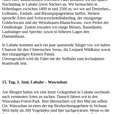
Nachmittag in Labahe (zwei Nächte) an. Wir beobachten in
Höhenlagen zwischen 1800 m und 2500 m, wo wir auf Dreizehen-,
Gelbstirn-, Einfarb- und Riesenpapageimeise hoffen. Weitere
spezielle Arten sind Schwarzscheitelhäherling, der einzigartige
Goldschwanz und der Weissbrauen-Blauschwanz, zwei Perlen der
Ornithologie. Zudem erwarten wir einige Meisen, Baumläufer,
Laubsänger und Spechte, sowie in höheren Lagen den
Diamantfasan.
In Labahe kommen auch ein paar spannende Säuger vor, wir haben
Chancen für den Chinesischen Serau, die Leopard-Wildkatze sowie
den einzigartigen Kleinen Panda.
Unvergesslich wird die Fahrt mit der Seilbahn zum hochalpinen
boardwalk sein.
15. Tag, 3. Juni, Labahe – Wawushan
Am Morgen haben wir eine letzte Gelegenheit in Labahe nochmals
nach vermissten Arten zu suchen. Danach fahren wir in den
Wawushan-Forest-Park. Hier übernachten wir drei Mal am selben
Ort. Wawushan ist eines der top Beobachtungsgebiete in Sichuan.
Weit mehr als 200 Vogelarten sind hier nachgewiesen. Wenn es die