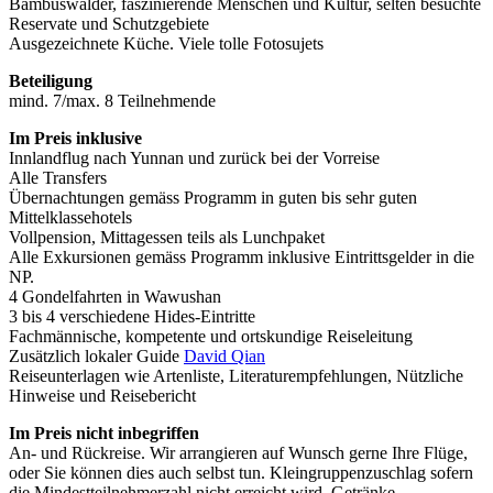
Bambuswälder, faszinierende Menschen und Kultur, selten besuchte
Reservate und Schutzgebiete
Ausgezeichnete Küche. Viele tolle Fotosujets
Beteiligung
mind. 7/max. 8 Teilnehmende
Im Preis inklusive
Innlandflug nach Yunnan und zurück bei der Vorreise
Alle Transfers
Übernachtungen gemäss Programm in guten bis sehr guten
Mittelklassehotels
Vollpension, Mittagessen teils als Lunchpaket
Alle Exkursionen gemäss Programm inklusive Eintrittsgelder in die
NP.
4 Gondelfahrten in Wawushan
3 bis 4 verschiedene Hides-Eintritte
Fachmännische, kompetente und ortskundige Reiseleitung
Zusätzlich lokaler Guide
David Qian
Reiseunterlagen wie Artenliste, Literaturempfehlungen, Nützliche
Hinweise und Reisebericht
Im Preis nicht inbegriffen
An- und Rückreise. Wir arrangieren auf Wunsch gerne Ihre Flüge,
oder Sie können dies auch selbst tun. Kleingruppenzuschlag sofern
die Mindestteilnehmerzahl nicht erreicht wird, Getränke,