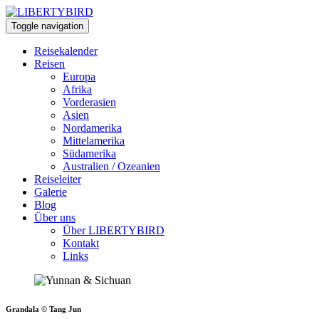
Toggle navigation
Reisekalender
Reisen
Europa
Afrika
Vorderasien
Asien
Nordamerika
Mittelamerika
Südamerika
Australien / Ozeanien
Reiseleiter
Galerie
Blog
Über uns
Über LIBERTYBIRD
Kontakt
Links
Grandala © Tang Jun