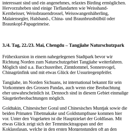
interessant sind und ein angenehmes, relaxtes Birding ermöglichen.
Hervorzuheben sind einige Tieflandarten wie Weisshand-
Kernbeisser, Weissbrauendrossel, Weisswangenhäherling,
Malaiensegler, Halsband-, China- und Braunbrustbülbül oder
Braunkopf-Papageimeise.
3./4. Tag, 22./23. Mai, Chengdu – Tangjiahe Naturschutzpark
Frühexkursion in einem nahegelegenen Stadtpark bevor wir
Richtung Norden zum Naturschutzgebiet Tangjiahe weiterfahren.
Möglich sind u.a. Bacchusreiher, Zimtdommel, Sonnenvogel,
Chinagrünfink und mit etwas Glück der Ussuriregenpfeifer.
Tangjiahe, im Norden Sichuans, ist international bekannt für sein
Vorkommen des Grossen Pandas, auch wenn eine Beobachtung
eher unwahrscheinlich ist. Dennoch sind in diesem Gebiet einmalige
Säugetierbeobachtungen möglich.
Goldtakin, Chinesischer Goral und Chinesisches Muntjak sowie die
beiden Primaten Tibetmakake und Goldstumpfnase kommen hier
vor. Unter den Vogelarten ist die Hauptzielart der Goldfasan. Mit
etwas Glück zeigt sich der Temmincktragopan und der
Koklassfasan, welche in den ersten Morgenstunden oft an den