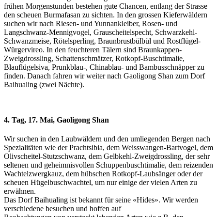
frühen Morgenstunden bestehen gute Chancen, entlang der Strasse
den scheuen Burmafasan zu sichten. In den grossen Kieferwäldern
suchen wir nach Riesen- und Yunnankleiber, Rosen- und
Langschwanz-Mennigvogel, Grauscheitelspecht, Schwarzkehl-
Schwanzmeise, Rötelsperling, Braunbrustbülbül und Rostflügel-
Würgervireo. In den feuchteren Tälern sind Braunkappen-
Zweigdrossling, Schattenschmätzer, Rotkopf-Buschtimalie,
Blauflügelsiva, Prunkblau-, Chinablau- und Bambusschnäpper zu
finden. Danach fahren wir weiter nach Gaoligong Shan zum Dorf
Baihualing (zwei Nächte).
4. Tag, 17. Mai, Gaoligong Shan
Wir suchen in den Laubwäldern und den umliegenden Bergen nach
Spezialitäten wie der Prachtsibia, dem Weisswangen-Bartvogel, dem
Olivscheitel-Stutzschwanz, dem Gelbkehl-Zweigdrossling, der sehr
seltenen und geheimnisvollen Schuppenbuschtimalie, dem reizenden
Wachtelzwergkauz, dem hübschen Rotkopf-Laubsänger oder der
scheuen Hügelbuschwachtel, um nur einige der vielen Arten zu
erwähnen.
Das Dorf Baihualing ist bekannt für seine «Hides». Wir werden
verschiedene besuchen und hoffen auf